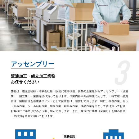
3
アッセンブリー
流通加⼯・組⽴加⼯業務
お任せください
弊社は、物流会社様・印刷会社様・販促代理店様他、多数の企業様からアッセンブリー（流通
加⼯・組⽴加⼯）業務を請け負っております。作業内容や商品特性に応じて、⼯程管理・品質
管理・納期管理を最重要ポイントとして位置付け、運営しております。特に、梱包作業、セッ
ト組み作業、シール貼り作業、組⽴作業、箱組み作業、検品作業を主として請け負っており、
お客様にご満⾜頂けるよう取り組んでおります。また、発送代⾏業務（全国可）を組み合せ、
⼀括請負をさせて頂いております。
業務委託