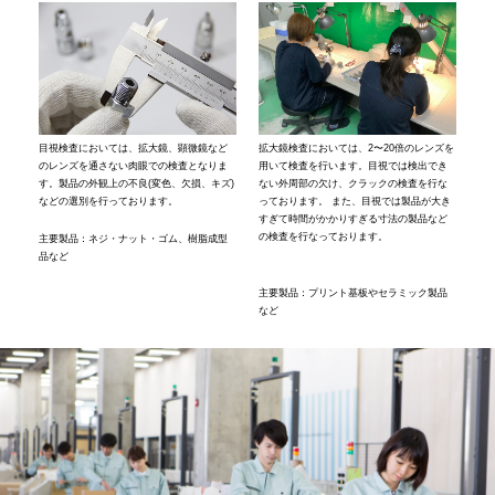
⽬視検査においては、拡⼤鏡、顕微鏡など
拡⼤鏡検査においては、2〜20倍のレンズを
のレンズを通さない⾁眼での検査となりま
⽤いて検査を⾏います。⽬視では検出でき
す。製品の外観上の不良(変⾊、⽋損、キズ)
ない外周部の⽋け、クラックの検査を⾏な
などの選別を行っております。
っております。 また、⽬視では製品が⼤き
すぎて時間がかかりすぎる⼨法の製品など
の検査を⾏なっております。
主要製品：ネジ・ナット・ゴム、樹脂成型
品など
主要製品：プリント基板やセラミック製品
など