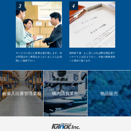
3
4
サービスに応じた業務を遂⾏致します。何
契約終了後、もし宜しければ弊社満⾜度ア
か問題点やご希望点がございましたらお気
ンケートにお応え下さい。今後の業務改善
軽にご相談下さい。
へと努めて参ります。
倉庫⼊出庫
管理業務
構内請負業務
物品販売