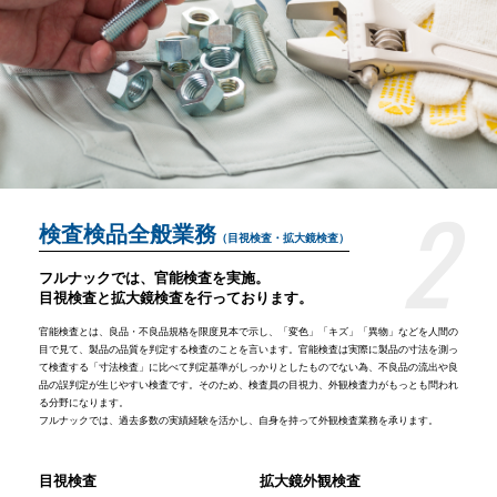
2
検査検品全般業務
（⽬視検査・拡⼤鏡検査）
フルナックでは、官能検査を実施。
⽬視検査と拡⼤鏡検査を⾏っております。
官能検査とは、良品・不良品規格を限度⾒本で⽰し、「変⾊」「キズ」「異物」などを⼈間の
⽬で⾒て、製品の品質を判定する検査のことを⾔います。官能検査は実際に製品の⼨法を測っ
て検査する「⼨法検査」に⽐べて判定基準がしっかりとしたものでない為、不良品の流出や良
品の誤判定が⽣じやすい検査です。そのため、検査員の⽬視⼒、外観検査⼒がもっとも問われ
る分野になります。
フルナックでは、過去多数の実績経験を活かし、⾃⾝を持って外観検査業務を承ります。
⽬視検査
拡⼤鏡外観検査