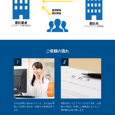
雇用関係
委託関係
委託業者
委託先
（フルナック株式会社）
（クライアント企業様）
ご依頼の流れ
1
2
まずはお問い合わせフォーム、またはお電
内容を詳しくヒアリングさせて頂き、お⾒
話にてお問い合わせ・⾒積もり依頼を承り
積りの提⽰。内容にご納得頂けましたら、
ます。
契約書をお送り致します。